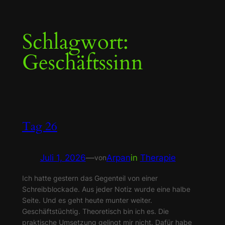
Zum
Schlagwort:
Inhalt
springen
Geschäftssinn
Tag 26
Juli 1, 2026
—
Arpan
in
Therapie
von
Ich hatte gestern das Gegenteil von einer
Schreibblockade. Aus jeder Notiz wurde eine halbe
Seite. Und es geht heute munter weiter.
Geschäftstüchtig. Theoretisch bin ich es. Die
praktische Umsetzung gelingt mir nicht. Dafür habe