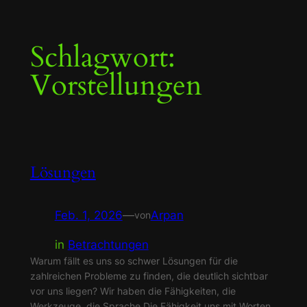
Zum
Schlagwort:
Inhalt
springen
Vorstellungen
Lösungen
Feb. 1, 2026
—
Arpan
von
in
Betrachtungen
Warum fällt es uns so schwer Lösungen für die
zahlreichen Probleme zu finden, die deutlich sichtbar
vor uns liegen? Wir haben die Fähigkeiten, die
Werkzeuge, die Sprache.Die Fähigkeit uns mit Worten