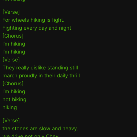
[Verse]
For wheels hiking is fight.
Fighting every day and night
[Chorus]
I’m hiking
I’m hiking
[Verse]
They really dislike standing still
march proudly in their daily thrill
[Chorus]
I’m hiking
not biking
hiking
[Verse]
the stones are slow and heavy,
we drive not only Chevi