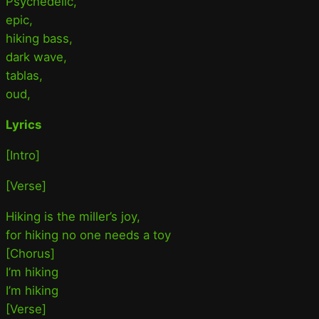
Psychedelic,
epic,
hiking bass,
dark wave,
tablas,
oud,
Lyrics
[Intro]
[Verse]
Hiking is the miller’s joy,
for hiking no one needs a toy
[Chorus]
I’m hiking
I’m hiking
[Verse]