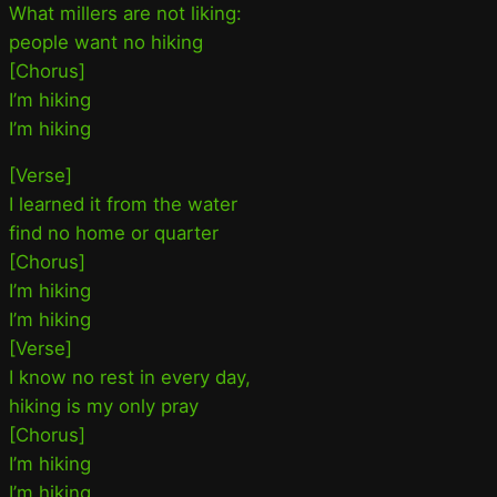
What millers are not liking:
people want no hiking
[Chorus]
I’m hiking
I’m hiking
[Verse]
I learned it from the water
find no home or quarter
[Chorus]
I’m hiking
I’m hiking
[Verse]
I know no rest in every day,
hiking is my only pray
[Chorus]
I’m hiking
I’m hiking