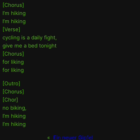
[Chorus]
I’m hiking
I’m hiking
[Verse]
cycling is a daily fight,
give me a bed tonight
[Chorus]
for liking
for liking
[Outro]
[Chorus]
[Chor]
no biking,
I’m hiking
I’m hiking
«
Ein neuer Gipfel