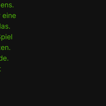
mens.
 eine
das.
piel
zen.
de.
t