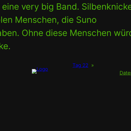
, eine very big Band. Silbenknick
ielen Menschen, die Suno
haben. Ohne diese Menschen wür
ke.
Tag 22
»
Date