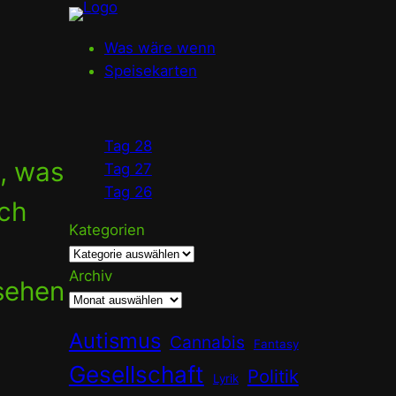
Was wäre wenn
Speisekarten
Tag 28
t, was
Tag 27
Tag 26
Ich
Kategorien
Archiv
usehen
Autismus
Cannabis
Fantasy
Gesellschaft
Politik
Lyrik