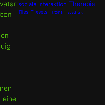
vatar
Therapie
soziale Interaktion
Tiles
Tilesets
Tutorial
uben
Täuschung
nen
ndig
hmen
 eine