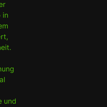
er
 in
nem
rt,
eit.
hnung
al
e und