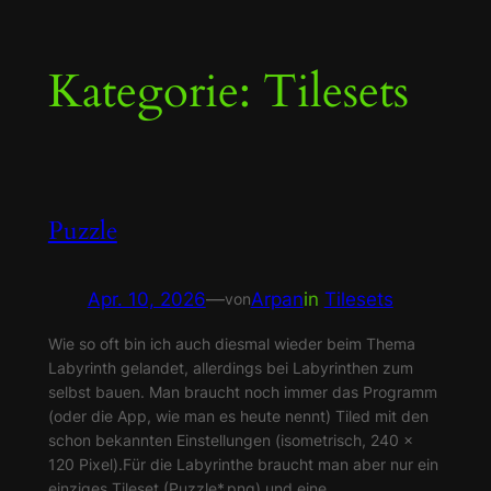
Zum
Kategorie:
Tilesets
Inhalt
springen
Puzzle
Apr. 10, 2026
—
Arpan
in
Tilesets
von
Wie so oft bin ich auch diesmal wieder beim Thema
Labyrinth gelandet, allerdings bei Labyrinthen zum
selbst bauen. Man braucht noch immer das Programm
(oder die App, wie man es heute nennt) Tiled mit den
schon bekannten Einstellungen (isometrisch, 240 x
120 Pixel).Für die Labyrinthe braucht man aber nur ein
einziges Tileset (Puzzle*.png) und eine…