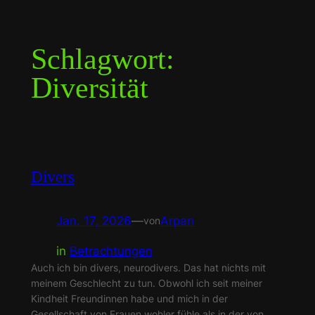
Zum
Inhalt
Schlagwort:
springen
Diversität
Divers
Jan. 17, 2026
—
Arpan
von
in
Betrachtungen
Auch ich bin divers, neurodivers. Das hat nichts mit
meinem Geschlecht zu tun. Obwohl ich seit meiner
Kindheit Freundinnen habe und mich in der
Gesellschaft von Frauen wohler fühle als in der von