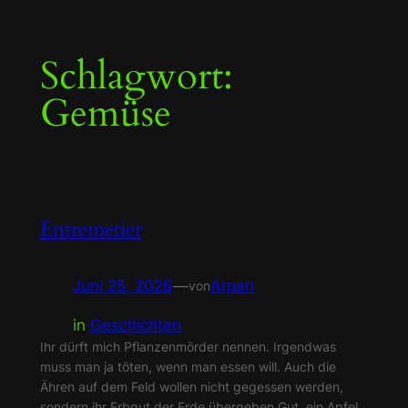
Zum
Schlagwort:
Inhalt
springen
Gemüse
Entremetier
Juni 25, 2026
—
Arpan
von
in
Geschichten
Ihr dürft mich Pflanzenmörder nennen. Irgendwas
muss man ja töten, wenn man essen will. Auch die
Ähren auf dem Feld wollen nicht gegessen werden,
sondern ihr Erbgut der Erde übergeben.Gut, ein Apfel