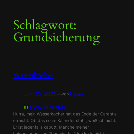
Zum
Schlagwort:
Inhalt
springen
Grundsicherung
Wasserkocher
Juni 13, 2026
—
Arpan
von
in
Betrachtungen
Hurra, mein Wasserkocher hat das Ende der Garantie
erreicht. Ob das so im Kalender steht, weiß ich nicht.
Er ist jedenfalls kaputt. Manche meiner
Leidensgenossen (Sind sie das? Ich leide nicht.)