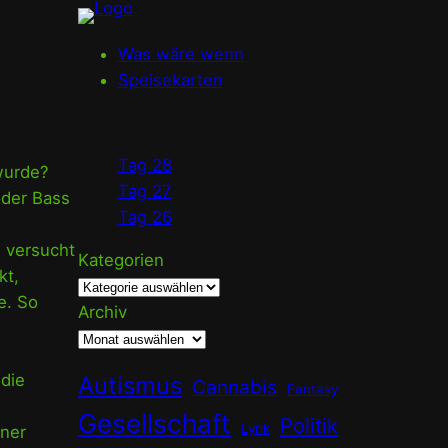
Was wäre wenn
Speisekarten
Tag 28
wurde?
Tag 27
oder Bass
Tag 26
n versucht
Kategorien
kt,
e. So
Archiv
 die
Autismus
Cannabis
Fantasy
Gesellschaft
Politik
Lyrik
iner