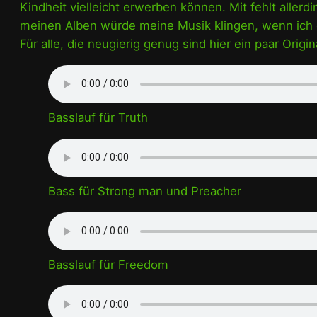
Kindheit vielleicht erwerben können. Mit fehlt allerd
meinen Alben würde meine Musik klingen, wenn ich e
Für alle, die neugierig genug sind hier ein paar Origi
Basslauf für Truth
Bass für Strong man und Preacher
Basslauf für Freedom